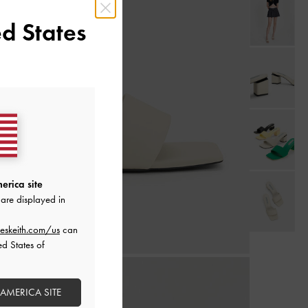
d States
erica site
are displayed in
eskeith.com/us
can
ed States of
 AMERICA SITE