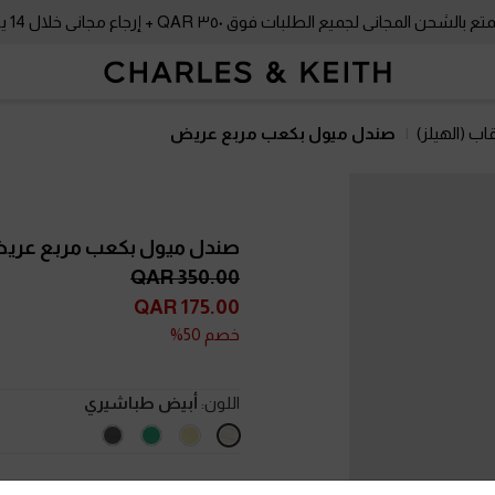
بالشحن المجاني لجميع الطلبات فوق ٣٥٠ QAR + إرجاع مجاني خلال 14 يومًا!
اب (الهيلز)
صندل ميول بكعب مربع عريض
صندل ميول بكعب مربع عر
350.00 QAR
175.00 QAR
خصم 50%
اللون:
أبيض طباشيري
المقاس:
اختر المقاس
دليل المقاسا