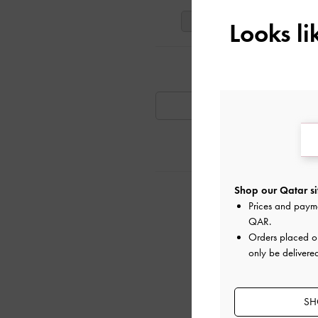
41
40
39
Looks l
تٍ مشابهة
متوفر
Shop our Qatar si
ية
Prices and paym
QAR
.
Orders placed 
only be delivere
SH