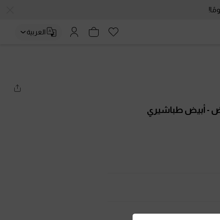
العربية
يض
- أبيض طباشيري
ت