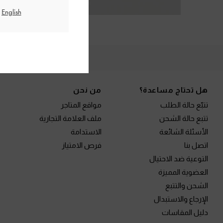
الم
Site footer
هل تحتاج مساعدة؟
من نحن
تتبّع حالة الطلب
مواقع المتاجر
تتبع حالة الشحن
ملف العلامة التجارية
الأسئلة الشائعة
الاستدامة
اتصل بنا
فرص الامتياز
التوعية ضد الاحتيال
العضوية المميزة
الشحن والتتبع
الإرجاع والاستبدال
دليل المقاسات