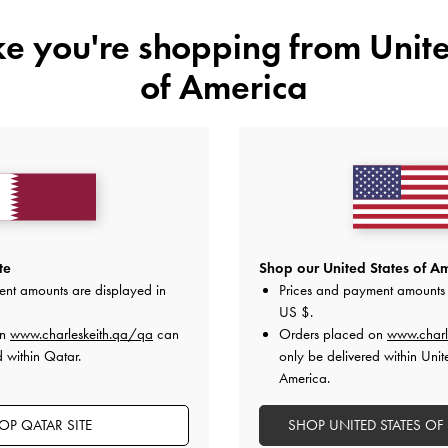
38
37
36
35
ike you're shopping from
Unite
of America
هل أعجبكَ ما رأيت؟
عرض منتجا
غير 
أضف إلى قائمة الرغبات
ملاحظات المحرر
te
Shop our United States of Am
تفاصيل المنتج وتعليمات العنا
Prices and payment amounts 
العروض الحصرية
ent amounts are displayed in
الشحن والإرجاع
US $
.
on
www.charleskeith.qa/qa
can
Orders placed on
www.charl
d within Qatar.
only be delivered within Unit
America.
OP QATAR SITE
SHOP UNITED STATES OF