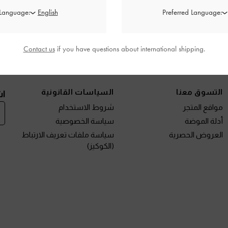
 Language:
Preferred Language:
Contact us
if you have questions about international shipping.
نتجات الجديدة
الأحذية
الحقائب
المحافظ
مختارات لك
التسوق معنا
السياسات القانونية
اش
مواقع المتجر
شروط الاستخدام
أدلة الموضة
سياسة الخصوصية
العروض الحصرية
سياسة ملفات تعريف الارتباط
(الكوكيز)