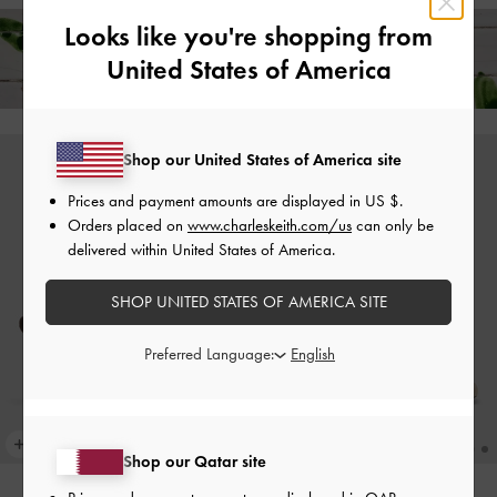
Looks like you're shopping from
توصيل قياسي مجاني على جميع الطلبات التي تزيد قيمتها
United States of America
عن
350
+ إرجاع مجاني لمدة 14 يومًا!
Shop our United States of America site
Prices and payment amounts are displayed in
US $
.
Orders placed on
www.charleskeith.com/us
can only be
delivered within United States of America.
SHOP UNITED STATES OF AMERICA SITE
Preferred Language:
Shop our Qatar site