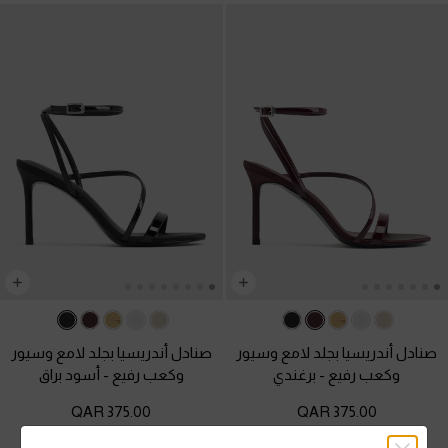
صنادل أندريسيا بجلد لامع وسيور
صنادل أندريسيا بجلد لامع وسيور
وكعب رفيع
-
برغندي
وكعب رفيع
-
أسود براق
375.00 QAR
375.00 QAR