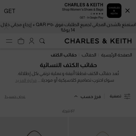
CHARLES & KEITH
Shop Women's Shoes & Bags
GET
GET - In Google Play
استمتع بالشحن المجاني لجميع الطلبات فوق ٣٥٠ QAR + إرجاع مجاني خلال
14 يومًا!
استمتع بالشحن المجاني لجميع الطلبات فوق ٣٥٠ QAR + إرجاع مجاني خلال
14 يومًا!
الصفحة الرئيسية
الحقائب
حقائب الكتف
حقائب الكتف النسائية
تُعد حقائب الكتف قطعًا أنيقة وعملية ترتقي بكل إطلالة.
سواء اخترتِ تصاميم كلاسيكية أو موديلات عصرية
قراءة المزيد
مفعمة بالحيوية، فإن هذه الحقائب خياركِ الأمثل
للاستخدام اليومي. أضيفي لمسة من الرقي إلى إطلالتكِ
فرز حسب
تصفية
عرض حسب 3
النهارية عبر تنسيق حقيبة كتف سوداء كلاسيكية مع
قميص قطني أنيق وجينز بسيط. وعندما يحل المساء، جربي
61 نتيجة
إدخال لمسة مرحة إلى مظهركِ بحقيبة كتف مزدانة
بالنقوش أو الخامات المميزة.