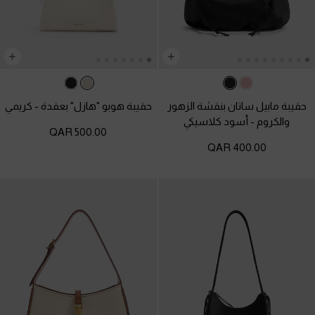
حقيبة مابيل ساتان بنقشة الزهور
حقيبة هوبو "هازل" بعقدة
-
كريمي
والكروم
-
أسود كلاسيكي
500.00 QAR
400.00 QAR