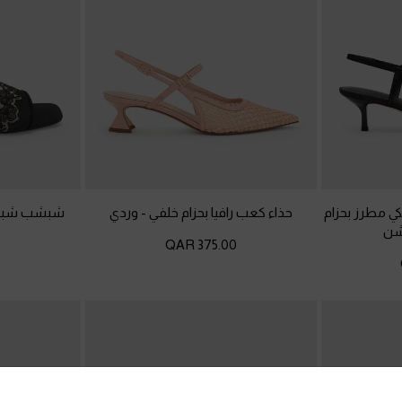
ي مطرز بحزام
حذاء كعب رافيا بحزام خلفي
-
وردي
شبشب شبكي
شن
375.00 QAR
R