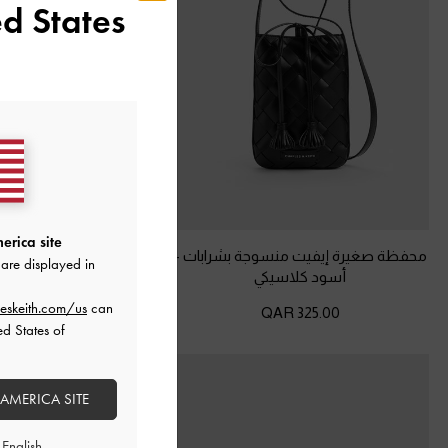
d States
erica site
محفظة صغيرة إيفيت منسوجة بشرابات
-
محفظة صغيرة إيفيت منسو
are displayed in
أسود كلاسيكي
شوكولاتي
eskeith.com/us
can
325.00 QAR
325.00 QAR
ed States of
 AMERICA SITE