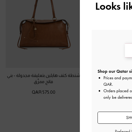
Looks l
Shop our Qatar si
 كالا منسوجة
-
أسود
شنطة كتف هايلين بتعليقة مجدولة
-
بني
Prices and paym
فاتح ممزّق
QAR
.
650.00 QA
Orders placed 
575.00 QAR
only be delivere
SH
Preferred