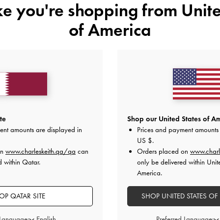
ike you're shopping from
Unite
of America
te
Shop our United States of Am
جة بشرابات
-
شنطة بوسي ميني كانفاس مخططة
-
حقيبة توت
ent amounts are displayed in
Prices and payment amounts 
متعدد الألوان
US $
.
R
on
www.charleskeith.qa/qa
can
Orders placed on
www.charl
250.00 QAR
d within Qatar.
only be delivered within Unit
America.
OP QATAR SITE
SHOP UNITED STATES OF
 Language:
Preferred Language: