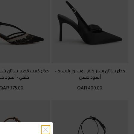
حذاء ساتان بسير خلفي وسيور بليسيه
-
حذاء كعب قصير ساتان شبك
أسود خشن
خلفي
-
أسود خ
375.00 QAR
400.00 QAR