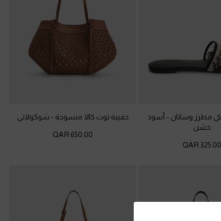
 مطرز وساتان
-
أسود
حقيبة توت كالا منسوجة
-
شوكولاتي
خشن
650.00 QAR
325.00 QA