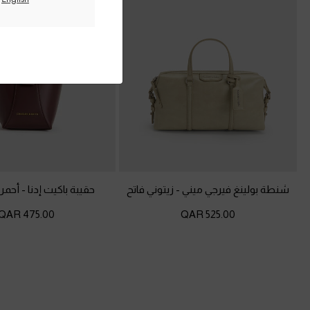
شنطة بولينغ فيرجي ميني
-
زيتوني فاتح
حقيبة باكيت إدنا
-
أحمر 
475.00 QAR
525.00 QAR