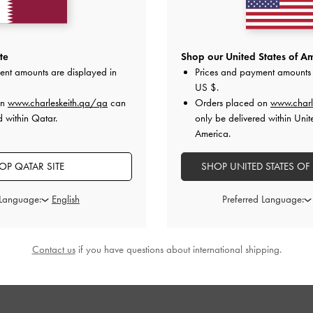
نقداً أو بقسائم أو بأي شكل آخر. تسري العروض الحصرية فقط في المتجر الإلكتروني تشارلز 
ني
CHARLESKEITH.QA
بحق تعديل أو إيقاف العروض الحصرية في حالة حدوث أي خلل تق
te
Shop our United States of Am
ent amounts are displayed in
Prices and payment amounts 
US $
.
on
www.charleskeith.qa/qa
can
Orders placed on
www.charl
d within Qatar.
only be delivered within Unit
America.
نتجات الجديدة
الأحذية
الحقائب
المحافظ
مختارات لك
OP QATAR SITE
SHOP UNITED STATES OF
التسوق معنا
السياسات القانونية
اش
 Language:
Preferred Language:
مواقع المتجر
شروط الاستخدام
أدلة الموضة
سياسة الخصوصية
العروض الحصرية
سياسة ملفات تعريف الارتباط
Contact us
if you have questions about international shipping.
(الكوكيز)