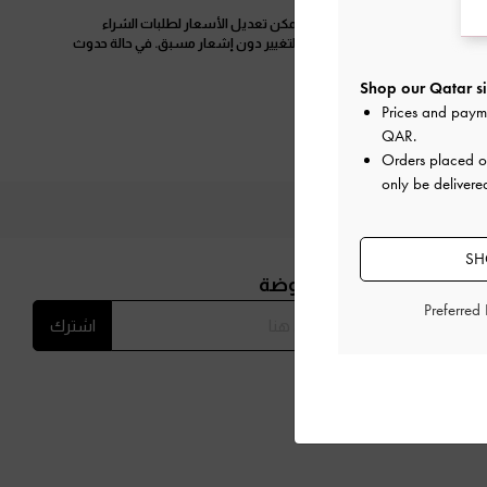
آند كيث، ما لم يُذكر خلاف ذلك. لا يمكن تعديل الأسعار لطلبات الشراء
ني. جميع الشروط والأحكام قابلة للتغيير دون إشعار مسبق. في حالة حدوث
Shop our Qatar si
Prices and paym
QAR
.
Orders placed 
only be delivere
SH
ترك لتتابع آخر أخبار الموضة
Preferred
اشترك