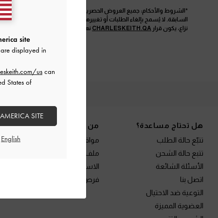
*الشروط والأحكام: جميع العروض الحصرية المذكورة أعلاه غير قابلة للاستبدال 
السابقة. لا يُسمح بإلغاء الطلبات أو تغييرها بعد تأكيدها. يحتفظ المتجر الإلكترو
نزاع، يكون قرار
CHARLESKEITH.QA
نهائياً.
erica site
are displayed in
eskeith.com/us
can
ed States of
الم
Site footer
 AMERICA SITE
هل تحتاج مساعدة؟
من نحن
تتبّع حالة الطلب
مواقع المتاجر
تتبع حالة الشحن
ملف العلامة التجارية
الأسئلة الشائعة
الاستدامة
اتصل بنا
فرص الامتياز
التوعية ضد الاحتيال
العضوية المميزة