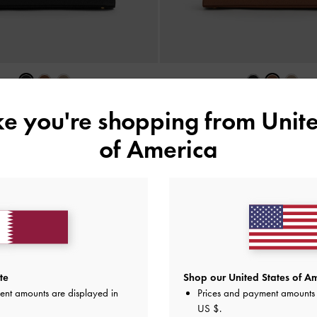
جديد
جديد
ike you're shopping from
Unite
ف أوبريل بحزام
-
شوكولاتي
حقيبة كتف أوبريل بحزام
-
أ
of America
575.00 QAR
575.00 QAR
اني على جميع الطلبات التي تزيد قيمتها عن
350
+ إرجاع مجاني لمدة
te
Shop our United States of Am
ent amounts are displayed in
Prices and payment amounts 
US $
.