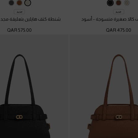
جديد
جديد
ف كالا صغيرة منسوجة
-
أسود
شنطة كتف هايلين بتعليقة مجد
575.00 QAR
475.00 QAR