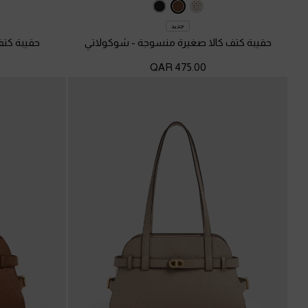
جديد
حقيبة كتف كالا صغيرة منسوجة
-
شوكولاتي
حقيبة كت
475.00 QAR