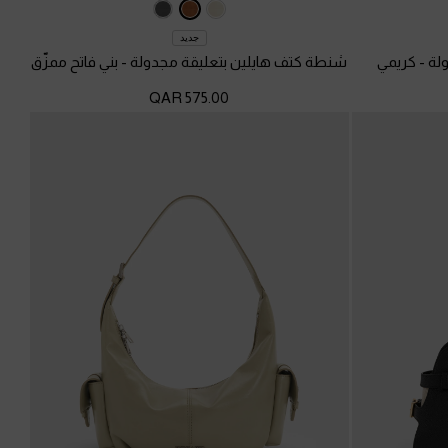
جديد
ولة
-
كريمي
شنطة كتف هايلين بتعليقة مجدولة
-
بني فاتح ممزّق
575.00 QAR