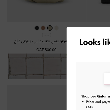
جديد
Looks l
سود
شنطة هوبو بيسي بجيب جانبي
-
زيتوني فاتح
500.00 QAR
 14 يومًا!
Shop our Qatar si
Prices and paym
QAR
.