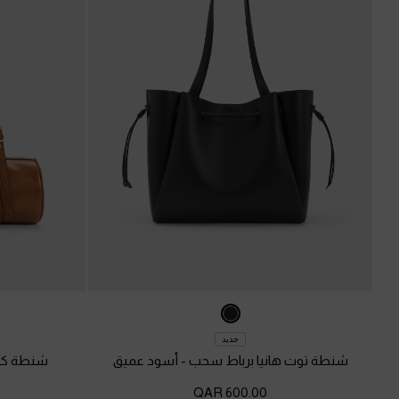
جديد
شنطة توت هانيا برباط سحب
-
أسود عميق
شنطة كت
600.00 QAR