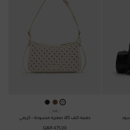
جديد
سود
حقيبة كتف كالا صغيرة منسوجة
-
كريمي
475.00 QAR