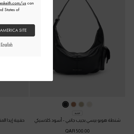
eskeith.com/us
can
ed States of
 AMERICA SITE
جديد
شنطة هوبو بيسي بجيب جانبي
-
أسود كلاسيكي
حقيبة إيدا ال
500.00 QAR