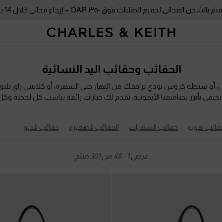
بالشحن المجاني لجميع الطلبات فوق ٣٥٠ QAR + إرجاع مجاني خلال 14 يومًا!
بالشحن المجاني لجميع الطلبات فوق ٣٥٠ QAR + إرجاع مجاني خلال 14 يومًا!
الحقائب وحقائب اليد النسائية
ل، أو شنطة كروس بودي ترافقك من النهار حتى السهرة، أو كلاتش راقٍ يليق 
تي تحتفي بأبرز تصاميمنا الأيقونية، تقدم لك خيارات رائعة تناسب كل لحظة 
قائب هوبو
حقائب السهرات
الحقائب الصغيرة
حقائب الدلو
عرض
1
-
48
من
301
منتج