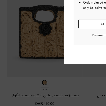
Orders placed 
only be delivere
SH
Preferred
جديد
ت
-
بيج
حقيبة رافيا بمقبض علوي وزهرة
-
متعدد الألوان
450.00 QAR