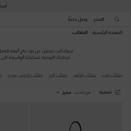
استمتع 
المتجر
وصل حديثًا
استمتع 
الصفحة الرئيسية
الحقائب
سواء كنتِ تبحثين عن توت باج أنيقة للعم
لرحلاتك اليومية، تشكيلتنا الواسعة، ال
حقائب توت
حقائب الكتف
حقائب اليد
حقائب كروس بودي
ح
تصفية
مميز
فرز حسب: