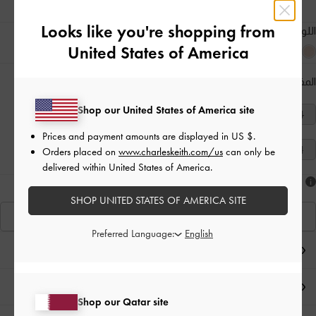
Looks like you're shopping from
اللون:
رمادي
United States of America
المقاس:
اختر المقاس
دليل المقاسات
Shop our United States of America site
40
39
38
37
36
35
34
Prices and payment amounts are displayed in
US $
.
41
Orders placed on
www.charleskeith.com/us
can only be
delivered within United States of America.
هل أعجبكَ ما رأيت؟
SHOP UNITED STATES OF AMERICA SITE
عرض منتجاتٍ مشابهة
Preferred Language:
ملاحظات المحرر
تفاصيل المنتج وتعليمات العناية
Shop our Qatar site