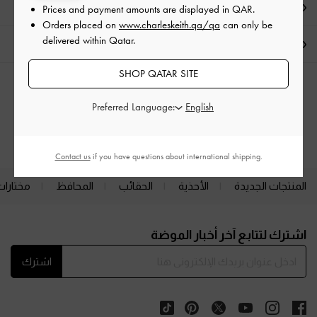
العروض الحصرية
Prices and payment amounts are displayed in
QAR
.
Orders placed on
www.charleskeith.qa/qa
can only be
delivered within Qatar.
الشحن والإرجاع
SHOP QATAR SITE
الفئات ذات الصلة
Preferred Language:
أحذية المولز ذات الكعب العالي
أحذية المولز
Contact us
if you have questions about international shipping.
المنتجات الجديدة
الأحذية
الحقائب
المحافظ
مختارات
Site footer
اشترك لتتابع آخر أخبار الموضة
اشترك