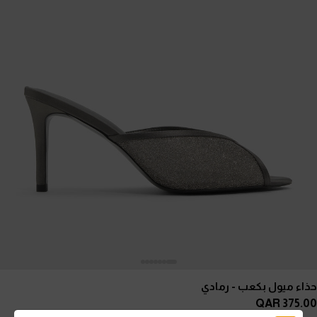
حذاء ميول بكعب
- رمادي
375.00 QAR