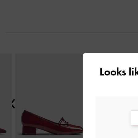
التالي
Looks l