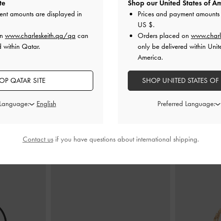
te
Shop our United States of Am
ent amounts are displayed in
Prices and payment amounts 
US $
.
on
www.charleskeith.qa/qa
can
Orders placed on
www.charl
ك مع فيونكة
-
صنادل أندريسيا ميتاليك بسيور وكعب
صندل مفتوح 
d within Qatar.
only be delivered within Unit
رفيع
-
ذهبي
بعقدة أنيقة
America.
QAR
375.00 QAR
OP QATAR SITE
SHOP UNITED STATES OF
 Language:
Preferred Language:
ارتديه مع
Contact us
if you have questions about international shipping.