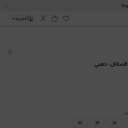
العربية
الساتان
- ذهبي
ت
40
39
38