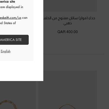
erica site
are displayed in
eskeith.com/us
can
حذاء (مولز) ساتان مفتوح من الخلف
-
كعب بحزام خلفي ميتال
ed States of
ذهبي
ذهبي
575.00 QAR
400.00 QAR
 AMERICA SITE