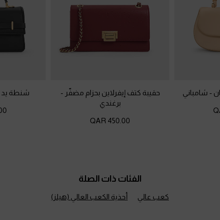
ان
-
شامباني
حقيبة كتف إيفرلاين بحزام مضفّر
-
شنطة يد أ
برغندي
 QAR
450.00 QAR
الفئات ذات الصلة
كعب عالي
أحذية الكعب العالي (هيلز)