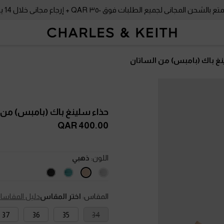
بالشحن المجاني لجميع الطلبات فوق ٣٥٠ QAR + إرجاع مجاني خلال 14 يومًا!
نغ باك (بامبس) من الساتان
حذاء سلينغ باك (بامبس) من 
400.00 QAR
اللون:
ذهبي
المقاس:
اختر المقاس
دليل المقاسا
37
36
35
34