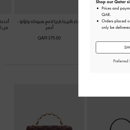
Shop our Qatar si
Prices and paym
QAR
.
Orders placed 
سهل الارتداء مزين
حذاء باليرينا باربرا لامع بفيونكة ولؤلؤ
-
أحذية
only be delivere
 ولون معدني
-
ذهبي
أحمر
من ال
375.00 QAR
325.00 
SH
Preferred