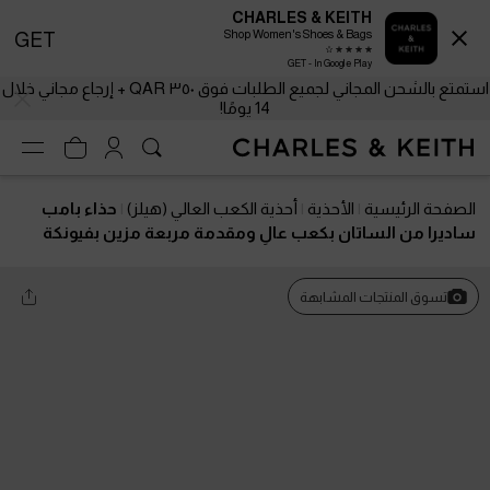
CHARLES & KEITH
Shop Women's Shoes & Bags
GET
GET - In Google Play
استمتع بالشحن المجاني لجميع الطلبات فوق ٣٥٠ QAR + إرجاع مجاني خلال
14 يومًا!
الصفحة الرئيسية
الأحذية
أحذية الكعب العالي (هيلز)
حذاء بامب
ساديرا من الساتان بكعب عالٍ ومقدمة مربعة مزين بفيونكة
وحزام خلفي
تسوق المنتجات المشابهة