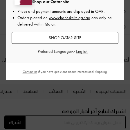
Shop our Qatar site
Prices and payment amounts are displayed in
QAR
.
العروض الحصرية
Orders placed on
www.charleskeith.qa/qa
can only be
delivered within Qatar.
الشحن والإرجاع
SHOP QATAR SITE
الفئات ذات الصلة
Preferred Language:
أحذية الهيلز ذات الكعب المنخفض وكعب القطة
أحذية الكعب العالي
"كيتن هيلز"
(هيلز)
Contact us
if you have questions about international shipping.
المنتجات الجديدة
الأحذية
الحقائب
المحافظ
مختارات
Site footer
اشترك لتتابع آخر أخبار الموضة
اشترك