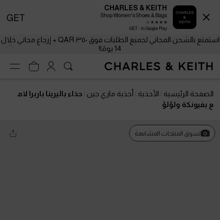
CHARLES & KEITH
Shop Women's Shoes & Bags
GET
GET - In Google Play
استمتع بالشحن المجاني لجميع الطلبات فوق ٣٥٠ QAR + إرجاع مجاني خلال
14 يومًا!
الصفحة الرئيسية
الأحذية
أحذية ماري جين
حذاء باليرينا باربرا لام
ع بفيونكة ولؤلؤ
تسوق المنتجات المشابهة