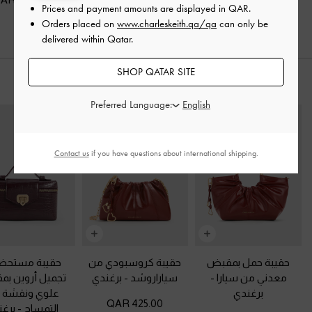
Prices and payment amounts are displayed in
QAR
.
Orders placed on
www.charleskeith.qa/qa
can only be
delivered within Qatar.
SHOP QATAR SITE
ارتديه مع
Preferred Language:
Contact us
if you have questions about international shipping.
حقيبة حمل بمقبض
حقيبة كروسبودي من
حقيبة مستحض
معدني من سيارا
-
سياراروشد
-
برغندي
تجميل أروين ب
برغندي
علوي ونقشة ج
425.00 QAR
التمساح
-
برغن