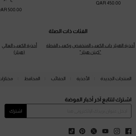
450.00 QAR
500.00 QAR
الفئات ذات الصلة
أحذية الهيلز ذات الكعب المنخفض وكعب القطة
أحذية الكعب العالي
"كيتن هيلز"
(هيلز)
المنتجات الجديدة
الأحذية
الحقائب
المحافظ
مختارات
Site footer
اشترك لتتابع آخر أخبار الموضة
اشترك