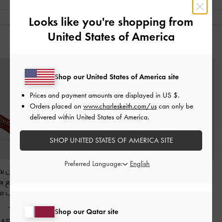
Looks like you're shopping from
United States of America
قد يعجبك آيضاً
Shop our United States of America site
Prices and payment amounts are displayed in
US $
.
Orders placed on
www.charleskeith.com/us
can only be
delivered within United States of America.
SHOP UNITED STATES OF AMERICA SITE
Preferred Language:
حذاء لوسيانا مكشوف
حذاء باليرينا باربرا لامع
-
حذاء ماري جين ب
بكعب كيتن وحزام خلفي
أحمر
من الجلد اللامع 
من الجلد اللامع
-
أحمر
مربعة وكعب م
350.00 QAR
أحمر
350.00 QAR
Shop our Qatar site
400.00 QAR