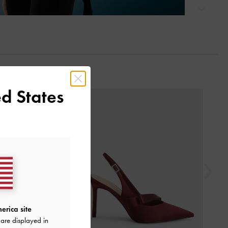
التالي
d States
السابق
erica site
are displayed in