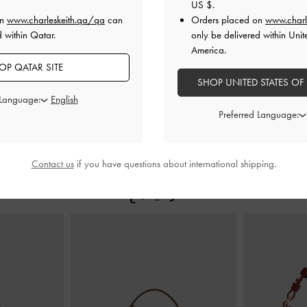
US $
.
on
www.charleskeith.qa/qa
can
Orders placed on
www.charl
d within Qatar.
only be delivered within Unit
America.
دببة مفتوحة
-
حذاء كعب مفتوح من الخلف لامع
حذاء كعب عال
بمقدمة مدببة
-
برغندي
خل
OP QATAR SITE
SHOP UNITED STATES OF
QAR
375.00 QAR
 Language:
Preferred Language:
Contact us
if you have questions about international shipping.
ارتديه مع