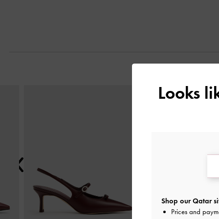
Looks l
التالي
Shop our Qatar si
Prices and paym