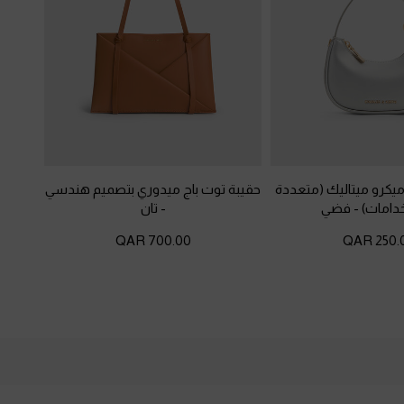
يكرو ميتاليك (متعددة
حقيبة توت باج ميدوري بتصميم هندسي
دامات)
-
فضي
-
تان
700.00 QAR
250.00 