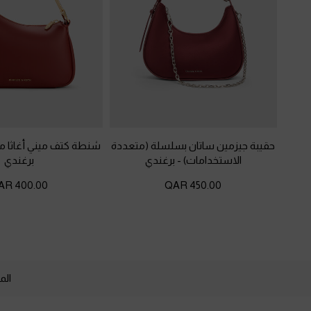
حقيبة جيزمين ساتان بسلسلة (متعددة
شنطة كتف ميني أغاثا م
الاستخدامات)
-
برغندي
برغندي
400.00 QAR
450.00 QAR
الم
Site footer