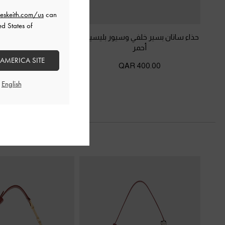
eskeith.com/us
can
ed States of
حذاء ساتان بسير خلفي وسيور بليسيه
-
صندل ستيليتو بمقدمة م
أحمر
أحمر
 AMERICA SITE
375.00 QAR
400.00 QAR