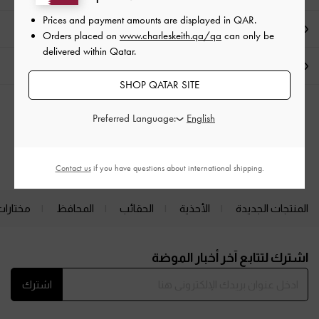
Prices and payment amounts are displayed in
QAR
.
العروض الحصرية
Orders placed on
www.charleskeith.qa/qa
can only be
delivered within Qatar.
الشحن والإرجاع
SHOP QATAR SITE
الفئات ذات الصلة
Preferred Language:
كعب عالي
أحذية الكعب العالي (هيلز)
Contact us
if you have questions about international shipping.
المنتجات الجديدة
الأحذية
الحقائب
المحافظ
مختارات
Site footer
اشترك لتتابع آخر أخبار الموضة
اشترك