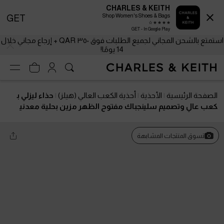
CHARLES & KEITH
Shop Women's Shoes & Bags
GET
GET - In Google Play
استمتع بالشحن المجاني لجميع الطلبات فوق ٣٥٠ QAR + إرجاع مجاني خلال
14 يومًا!
الصفحة الرئيسية
الأحذية
أحذية الكعب العالي (هيلز)
حذاء ليزلي ب
كعب عالٍ وتصميم سلينجباك مفتوح الظهر مزين بحلية معدني
ة
تسوق المنتجات المشابهة