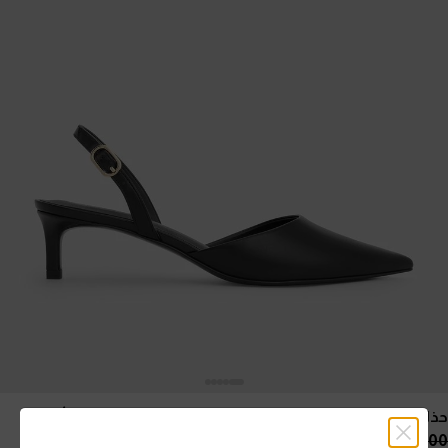
حذاء سلينجباك مفتوح الظهر بكعب كيتن ومقدمة مدببة
- أسود
350.00 QAR