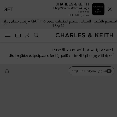
CHARLES & KEITH
Shop Women's Shoes & Bags
GET
GET - In Google Play
استمتع بالشحن المجاني لجميع الطلبات فوق ٣٥٠ QAR + إرجاع مجاني خلال
14 يومًا!
الصفحة الرئيسية
التخفيضات
الأحذية
أحذية الكعوب عالية الأعقاب (الهيلز)
حذاء سلينجباك مفتوح الظ
هر بكعب كيتن ومقدمة مدببة
تسوق المنتجات المشابهة