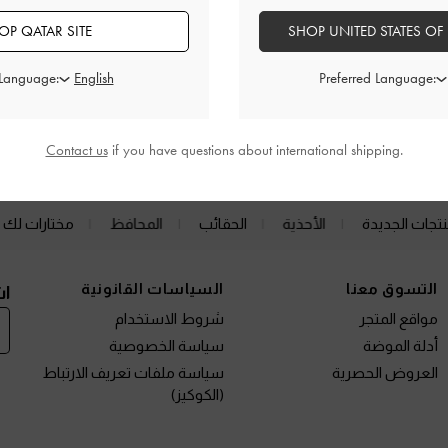
OP QATAR SITE
SHOP UNITED STATES OF
 Language:
Preferred Language:
الفئات ذات الصلة
كعب عالي
أحذية الكعب العالي (هيلز)
Contact us
if you have questions about international shipping.
نتجات الجديدة
الأحذية
الحقائب
المحافظ
مختارات لك
التسوق معنا
السياسات القانونية
اش
مواقع المتجر
شروط الاستخدام
أدلة الموضة
سياسة الخصوصية
العروض الحصرية
سياسة ملفات تعريف الارتباط
(الكوكيز)