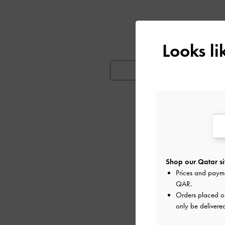
تٍ مشابهة
Looks l
توفر المنتج
ية
Shop our Qatar si
Prices and paym
QAR
.
Orders placed 
only be delivere