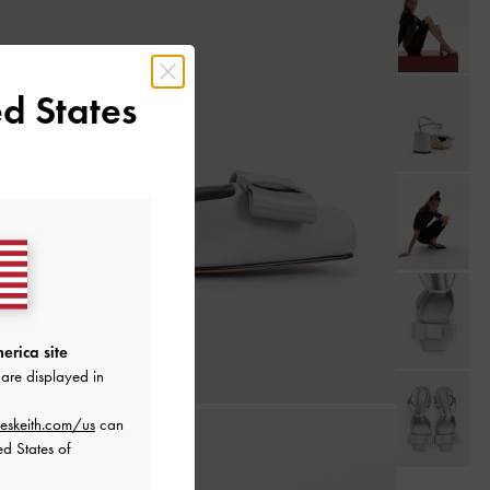
d States
erica site
are displayed in
eskeith.com/us
can
ed States of