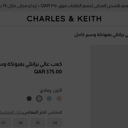
بالشحن المجاني لجميع الطلبات فوق ٣٥٠ QAR + إرجاع مجاني خلال 14 يومًا!
برانتلي بفيونكة وسير كاحل
كعب عالي برانتلي بفيونكة و
375.00 QAR
اللون:
رمادي
المقاس:
اختر المقاس
دليل المقاسا
37
36
35
34