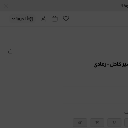
العربية
سير كاحل
- رمادي
ت
40
39
38