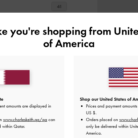
41
هل أعجبكَ ما رأيت؟
عرض منتجا
ike you're shopping from
Unite
of America
أعلمني عند 
أضف إلى قائمة الرغبات
ملاحظات المحرر
تفاصيل المنتج وتعليمات العنا
العروض الحصرية
الشحن والإرجاع
te
Shop our United States of Am
ent amounts are displayed in
Prices and payment amounts 
US $
.
on
www.charleskeith.qa/qa
can
Orders placed on
www.charl
d within Qatar.
only be delivered within Unit
America.