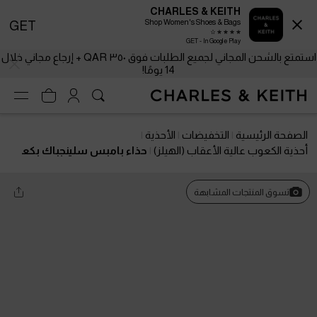
CHARLES & KEITH
Shop Women's Shoes & Bags
GET
GET - In Google Play
استمتع بالشحن المجاني لجميع الطلبات فوق ٣٥٠ QAR + إرجاع مجاني خلال
14 يومًا!
الصفحة الرئيسية
التخفيضات
الأحذية
أحذية الكعوب عالية الأعقاب (الهيلز)
حذاء بامبس سلينجباك بكع
ب صغير وفيونكة كريستالية
تسوق المنتجات المشابهة