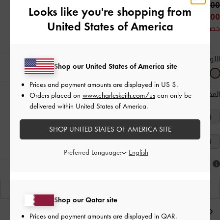
425.00 QAR
Looks like you're shopping from
250.00 QAR
United States of America
خصم 41%
اللون:
لون البشرة الطبيعي
Shop our United States of America site
Prices and payment amounts are displayed in
US $
.
المقاس:
اختر المقاس
دليل المقاسات
Orders placed on
www.charleskeith.com/us
can only be
delivered within United States of America.
40
39
38
37
36
35
34
SHOP UNITED STATES OF AMERICA SITE
41
Preferred Language:
هل أعجبكَ ما رأيت؟
عرض منتجاتٍ مشابهة
Shop our Qatar site
ملاحظات المحرر
Prices and payment amounts are displayed in
QAR
.