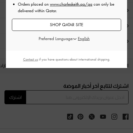
Orders placed on
www.charleskeith.qa/qa
can only be
تفاصيل المنتج وتعليمات العناية
delivered within Qatar.
SHOP QATAR SITE
العروض الحصرية
Preferred Language:
الشحن والإرجاع
Contact us
if you have questions about international shipping.
المنتجات الجديدة
الأحذية
الحقائب
المحافظ
مختارات
Site footer
اشترك لتتابع آخر أخبار الموضة
اشترك