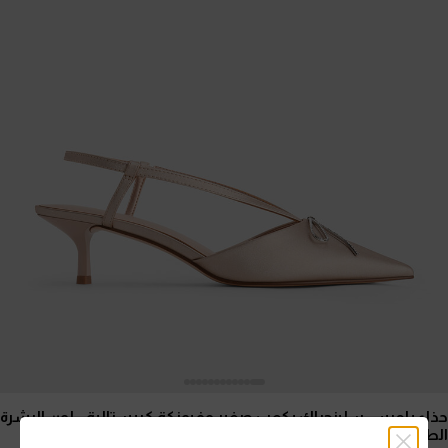
حذاء بامبس سلينجباك بكعب صغير وفيونكة كريستالية
- لون البشرة
الطبيعي