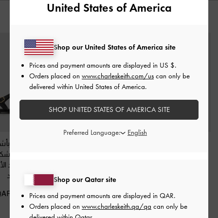
United States of America
قد يعجبك آيضاً
Shop our United States of America site
Prices and payment amounts are displayed in
US $
.
Orders placed on
www.charleskeith.com/us
can only be
delivered within United States of America.
SHOP UNITED STATES OF AMERICA SITE
Preferred Language:
صندل سلايد بيتينا من
صنادل بنعل مرتفع
صندل إيزلي بأ
الجلد
-
أسود
وأربطة متقاطعة –
إطلالة عصرية وراحة
متقاطعة عند الأ
475.00 QAR
تدوم
-
أسود
أسود
Shop our Qatar site
350.00 QAR
400.00 QAR
Prices and payment amounts are displayed in
QAR
.
Orders placed on
www.charleskeith.qa/qa
can only be
delivered within Qatar.