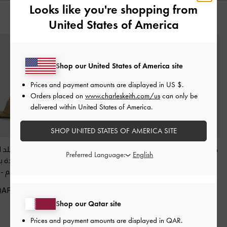
Looks like you're shopping from
قد يعجبك آيضاً
United States of America
Shop our United States of America site
Prices and payment amounts are displayed in
US $
.
Orders placed on
www.charleskeith.com/us
can only be
delivered within United States of America.
SHOP UNITED STATES OF AMERICA SITE
صندل مفتوح من الخلف
حذاء باليه إيڤيت مسطح
سلايدز من الجلد ا
Preferred Language:
من الجلد المدبوغ
منسوج من الشمواه
الصناعي مزودة ب
الصناعي مزود بفتحات
ومزين بفيونكة
-
رملي
معدنية وإبزيم
-
معدنية
-
رملي
350.00 QAR
375.00 QAR
350.00 QAR
Shop our Qatar site
Prices and payment amounts are displayed in
QAR
.