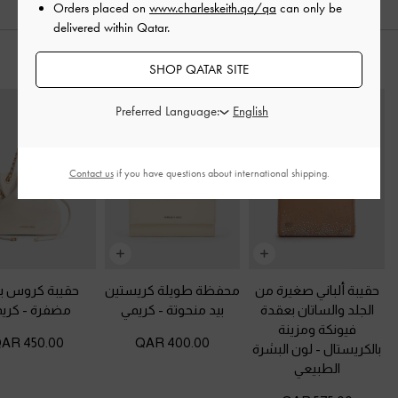
Orders placed on
www.charleskeith.qa/qa
can only be
delivered within Qatar.
ارتديه مع
SHOP QATAR SITE
Preferred Language:
Contact us
if you have questions about international shipping.
حقيبة ألباني صغيرة من
محفظة طويلة كريستين
حقيبة كروس ب
الجلد والساتان بعقدة
بيد منحوتة
-
كريمي
مضفرة
-
كري
فيونكة ومزينة
450.00 QAR
400.00 QAR
بالكريستال
-
لون البشرة
الطبيعي