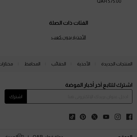
575.00 QAR
الفئات ذات الصلة
الأحذية بدون كعب
المنتجات الجديدة
الأحذية
الحقائب
المحافظ
مختارات
Site footer
اشترك لتتابع آخر أخبار الموضة
اشترك
الموقع:
دولة قطر,
QAR
العربية