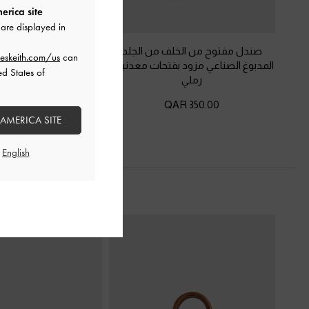
erica site
are displayed in
صندل مفتوح من الخلف من الجلد
حذاء بلاتفورم بفرو معاد 
eskeith.com/us
can
المدبوغ الصناعي مزود بفتحات معدنية
-
ed States of
450.00 QAR
رملي
350.00 QAR
 AMERICA SITE