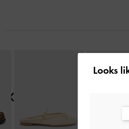
التالي
Looks l