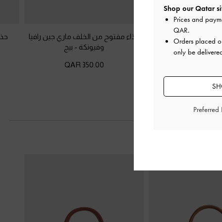
Shop our Qatar si
Prices and paym
QAR
.
ين ماغي شبكي مزين
حذاء مفتوح من الخلف ماري جين رافيا
حذا
Orders placed 
لون البشرة الطبيعي
وفيونكة
-
بيج
only be delivere
350.00 QAR
425.00 
SH
Preferred