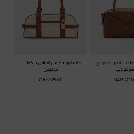
 هندسية من ميدوري
-
حقيبة بولينج من قماش سكوتي
-
وكولاتي
قرميدي
525.00 QAR
400.00