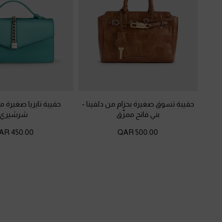
حقيبة تسوق صغيرة بحزام من دلفينا
-
حقيبة تايزيا صغيرة م
بني فاتح ممزّق
شرشيري
450.00 QAR
500.00 QAR