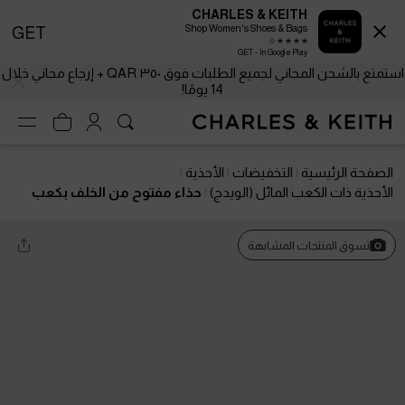
CHARLES & KEITH
Shop Women's Shoes & Bags
GET
GET - In Google Play
استمتع بالشحن المجاني لجميع الطلبات فوق ٣٥٠ QAR + إرجاع مجاني خلال
14 يومًا!
الصفحة الرئيسية
التخفيضات
الأحذية
الأحذية ذات الكعب المائل (الويدج)
حذاء مفتوح من الخلف بكعب
(بامبس) ومقدمة مدببة وكعب منحوت
تسوق المنتجات المشابهة