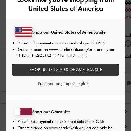
350.00 QAR
United States of America
250.00 QAR
خصم 29%
Shop our United States of America site
اللون:
أبيض طباشيري
Prices and payment amounts are displayed in
US $
.
Orders placed on
www.charleskeith.com/us
can only be
delivered within United States of America.
المقاس:
اختر المقاس
دليل المقاسات
SHOP UNITED STATES OF AMERICA SITE
41
40
39
38
37
36
35
Preferred Language:
هل أعجبكَ ما رأيت؟
عرض منتجاتٍ مشابهة
ملاحظات المحرر
Shop our Qatar site
Prices and payment amounts are displayed in
QAR
.
تفاصيل المنتج وتعليمات العناية
Orders placed on
www.charleskeith.qa/qa
can only be