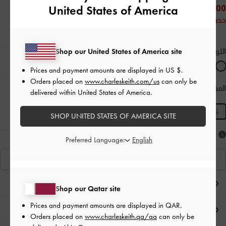
United States of America
250.00 QAR
خصم 33%
Shop our United States of America site
اللون:
كريمي
Prices and payment amounts are displayed in
US $
.
Orders placed on
www.charleskeith.com/us
can only be
المقاس:
XS
- غير متوفّر
دليل المقاسات
المنتج غير متوفر حاليًا
delivered within United States of America.
XS
SHOP UNITED STATES OF AMERICA SITE
هل أعجبكَ ما رأيت؟
Preferred Language:
عرض منتجاتٍ مشابهة
ملاحظات المحرر
Shop our Qatar site
Prices and payment amounts are displayed in
QAR
.
تفاصيل المنتج وتعليمات العناية
Orders placed on
www.charleskeith.qa/qa
can only be