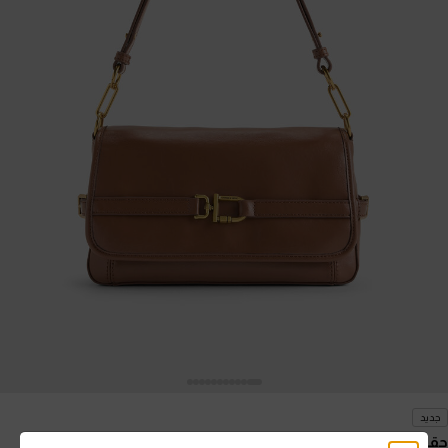
جديد
حقيبة كتف غوين بحزام وإبزيم معدني
- شوكولاتي