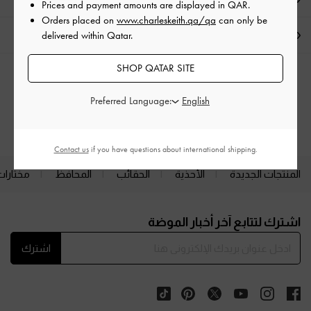
Prices and payment amounts are displayed in
QAR
.
Orders placed on
www.charleskeith.qa/qa
can only be
الشحن والإرجاع
delivered within Qatar.
SHOP QATAR SITE
الفئات ذات الصلة
Preferred Language:
حقائب الكتف
Contact us
if you have questions about international shipping.
المنتجات الجديدة
الأحذية
الحقائب
المحافظ
مختارات
Site footer
اشترك لتتابع آخر أخبار الموضة
اشترك