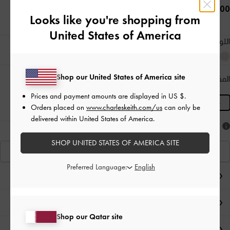
550.00 QAR
Looks like you're shopping from
United States of America
اللون:
شوكولاتي
Shop our United States of America site
المقاس:
M
- غير متوفّر
المنتج غير متوفر حاليًا
Prices and payment amounts are displayed in
US $
.
M
Orders placed on
www.charleskeith.com/us
can only be
delivered within United States of America.
هل أعجبكَ ما رأيت؟
SHOP UNITED STATES OF AMERICA SITE
عرض منتجاتٍ مشابهة
Preferred Language:
ملاحظات المحرر
تفاصيل المنتج وتعليمات العناية
Shop our Qatar site
العروض الحصرية