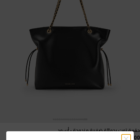
حقيبة توت بحمالة ضفيرة مزدوجة
- أسود
500.00 QAR