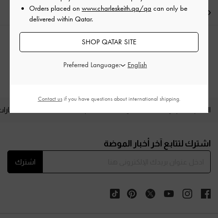
Orders placed on
www.charleskeith.qa/qa
can only be
الشحن والإرجاع
delivered within Qatar.
SHOP QATAR SITE
الفئات ذات الصلة
Preferred Language:
حقائب الكتف
Contact us
if you have questions about international shipping.
المنتجات الجديدة
الأحذية
الحقائب
المحافظ
مختارات
Site footer
اشترك لتتابع آخر أخبار الموضة
اشترك