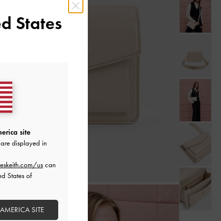
d States
erica site
are displayed in
eskeith.com/us
can
ed States of
 AMERICA SITE