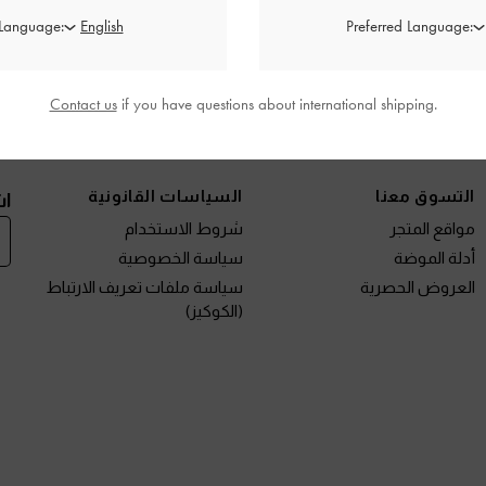
 Language:
Preferred Language:
Contact us
if you have questions about international shipping.
نتجات الجديدة
الأحذية
الحقائب
المحافظ
مختارات لك
التسوق معنا
السياسات القانونية
اش
مواقع المتجر
شروط الاستخدام
أدلة الموضة
سياسة الخصوصية
العروض الحصرية
سياسة ملفات تعريف الارتباط
(الكوكيز)