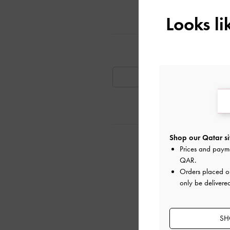
Looks l
تٍ مشابهة
متوفر
Shop our Qatar si
ية
Prices and paym
QAR
.
Orders placed 
only be delivere
SH