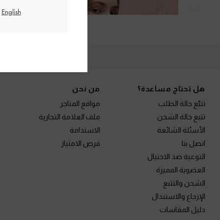
التالي
الم
Site footer
هل تحتاج مساعدة؟
من نحن
تتبّع حالة الطلب
مواقع المتاجر
تتبع حالة الشحن
ملف العلامة التجارية
الأسئلة الشائعة
الاستدامة
اتصل بنا
فرص الامتياز
التوعية ضد الاحتيال
العضوية المميزة
الشحن والتتبع
الإرجاع والاستبدال
دليل المقاسات