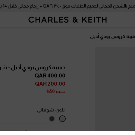
بالشحن المجاني لجميع الطلبات فوق ٣٥٠ QAR + إرجاع مجاني خلال 14 يومًا!
يبة كروس بودي أديل
حقيبة كروس بودي أديل
- شو
400.00 QAR
200.00 QAR
خصم 50%
اللون:
شوفاني
المقاس:
S
- غير متوفّر
المنتج غير متوفر حا