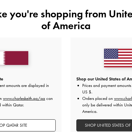
S
ike you're shopping from
Unite
of America
هل أعجبكَ ما رأيت؟
عرض منتجا
غير 
أضف إلى قائمة الرغبات
ملاحظات المحرر
te
Shop our United States of Am
تفاصيل المنتج وتعليمات العنا
ent amounts are displayed in
Prices and payment amounts 
العروض الحصرية
الشحن والإرجاع
US $
.
on
www.charleskeith.qa/qa
can
Orders placed on
www.charl
d within Qatar.
only be delivered within Unit
America.
OP QATAR SITE
SHOP UNITED STATES OF