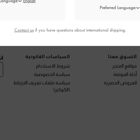
 Language:
Preferred Language:
Contact us
if you have questions about international shipping.
نتجات الجديدة
الأحذية
الحقائب
المحافظ
مختارات لك
التسوق معنا
السياسات القانونية
اش
مواقع المتجر
شروط الاستخدام
أدلة الموضة
سياسة الخصوصية
العروض الحصرية
سياسة ملفات تعريف الارتباط
(الكوكيز)