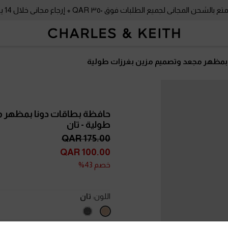
بالشحن المجاني لجميع الطلبات فوق ٣٥٠ QAR + إرجاع مجاني خلال 14 يومًا!
بمظهر مجعد وتصميم مزين بغرزات طولية
حافظة بطاقات دونا بمظهر م
طولية
- تان
175.00 QAR
100.00 QAR
خصم 43%
اللون:
تان