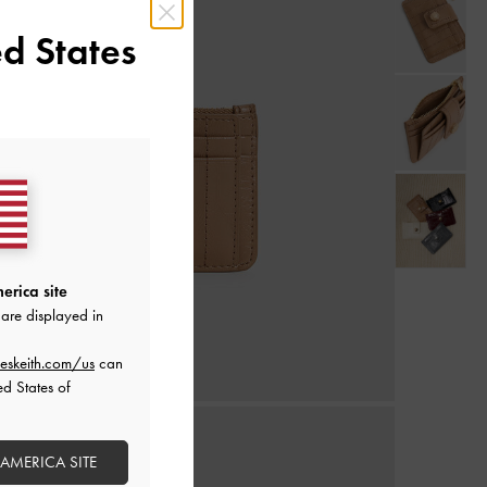
d States
erica site
are displayed in
eskeith.com/us
can
ed States of
 AMERICA SITE