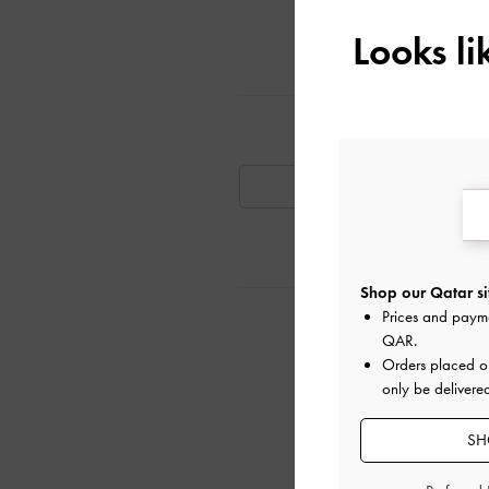
دليل المقاسات
وفر حاليًا
Looks l
تٍ مشابهة
متوفر
Shop our Qatar si
Prices and paym
ية
QAR
.
Orders placed 
only be delivere
SH