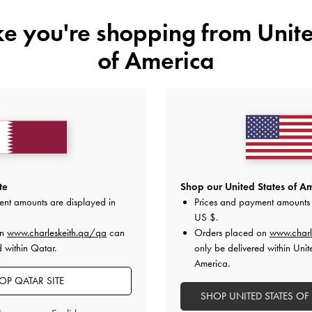
المقاس:
XXS
- غير متوفّر
المنتج غير مت
ike you're shopping from
Unite
XXS
of America
هل أعجبكَ ما رأيت؟
عرض منتجا
غير 
أضف إلى قائمة الرغبات
te
Shop our United States of Am
ملاحظات المحرر
ent amounts are displayed in
Prices and payment amounts 
تفاصيل المنتج وتعليمات العنا
العروض الحصرية
US $
.
الشحن والإرجاع
on
www.charleskeith.qa/qa
can
Orders placed on
www.charl
d within Qatar.
only be delivered within Unit
America.
OP QATAR SITE
SHOP UNITED STATES OF